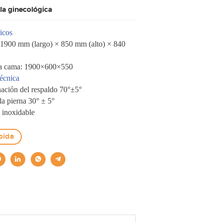
a ginecológica
icos
 1900 mm (largo) × 850 mm (alto) × 840
 la cama: 1900×600×550
écnica
nación del respaldo 70°±5°
la pierna 30° ± 5°
o inoxidable
pida