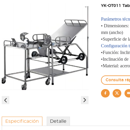
YK-OT011 Tabl
Parámetros técn
• Dimensiones:
mm (ancho)
•Superficie de
Configuración t
•Función: Incli
•Inclinación de 
•Material: acer
Consulta rá
Especificación
Detalle