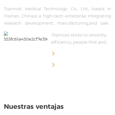
Topmost Medical Technology Co., Ltd., based in
Foshan, China,is a high-tech enterprise integrating
research development, manufacturing,and sales.
With over a decade of expertise in the nursing bed
Topmost sticks to sincerity,
industry, Topmost specializes in medical beds,
efficiency, people-first and
peripheral equipment, and rehabilitation devices.
strives to lead Asia in nursing
The company is certified with ISO13485, EU CE, and
Sincero y confiable
beds.
SFDA, and operates a 12,000 m² advanced
Orientado a las personas
production facility.
Topmost is equipped with world-class automated
spraying lines, Panasonic robotic welding
systems,and industry-leading laser tube cutting
technology. As one of the few domestic
manufacturers capable of completing the full
Nuestras ventajas
hospital bed production process in-house—from