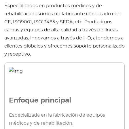
plastic components and steel fabrication to
Especializados en productos médicos y de
welding, coating, and final assembly—Topmost
rehabilitación, somos un fabricante certificado con
ensures consistent quality and product integrity.
CE, ISO9001, ISO13485 y SFDA, etc. Producimos
Driven by the values of sincerity, efficiency, people-
camas y equipos de alta calidad a través de líneas
orientation, and continuous improvement, Topmost
avanzadas, innovamos a través de I+D, atendemos a
is dedicated to innovation and excellence. The
clientes globales y ofrecemos soporte personalizado
company holds over ten utility model patents, with
y receptivo.
several new applications in progress. Its products
are distributed widely across both domestic and
international markets.
There is no best, only better.
Innovative Topmost, Global Topmost.
Topmost is committed to becoming Asia's leading
Enfoque principal
nursing bed brand by delivering superior value,
cutting-edge technology, and outstanding service
Especializada en la fabricación de equipos
to partners worldwide.
médicos y de rehabilitación.