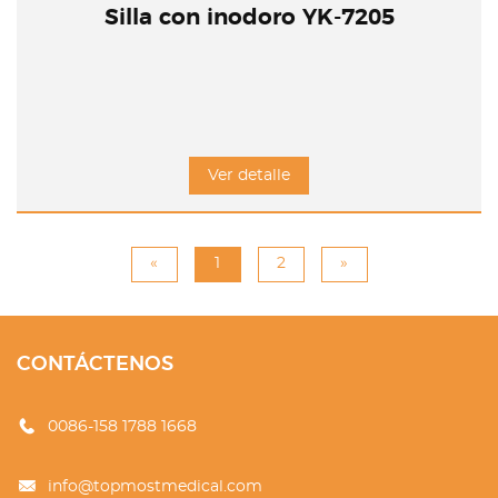
Silla con inodoro YK-7205
Ver detalle
«
1
2
»
CONTÁCTENOS
0086-158 1788 1668
info@topmostmedical.com