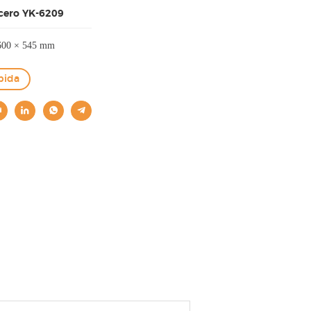
cero YK-6209
600 × 545 mm
pida